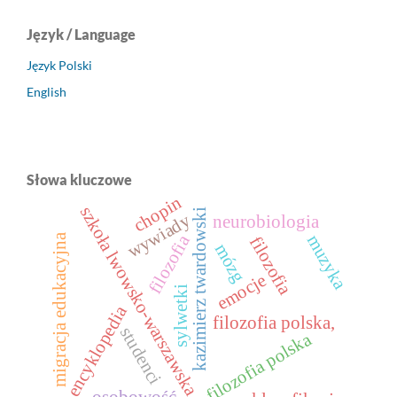
Język / Language
Język Polski
English
Słowa kluczowe
chopin
szkoła lwowsko-warszawska
kazimierz twardowski
wywiady
neurobiologia
filozofia
migracja edukacyjna
muzyka
filozofia
mózg
emocje
sylwetki
encyklopedia
filozofia polska,
studenci
filozofia polska