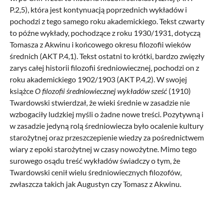
P.2,5), która jest kontynuacją poprzednich wykładów i
pochodzi z tego samego roku akademickiego. Tekst czwarty
to późne wykłady, pochodzące z roku 1930/1931, dotyczą
Tomasza z Akwinu i końcowego okresu filozofii wieków
średnich (AKT P.4,1). Tekst ostatni to krótki, bardzo zwięzły
zarys całej historii filozofii średniowiecznej, pochodzi on z
roku akademickiego 1902/1903 (AKT P.4,2). W swojej
książce
O filozofii średniowiecznej wykładów sześć
(1910)
Twardowski stwierdzał, że wieki średnie w zasadzie nie
wzbogaciły ludzkiej myśli o żadne nowe treści. Pozytywną i
w zasadzie jedyną rolą średniowiecza było ocalenie kultury
starożytnej oraz przeszczepienie wiedzy za pośrednictwem
wiary z epoki starożytnej w czasy nowożytne. Mimo tego
surowego osądu treść wykładów świadczy o tym, że
Twardowski cenił wielu średniowiecznych filozofów,
zwłaszcza takich jak Augustyn czy Tomasz z Akwinu.