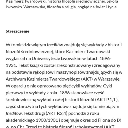
Kazimierz Twardowski, historia filozofii średniowiecznej, Szkoła
Lwowsko-Warszawska, filozofia a religia, pogląd na świat i życie
Streszczenie
W tomie dziewiątym
Ineditów
znajdują się wykłady z historii
filozofii średniowiecznej, które Kazimierz Twardowski
wygłaszał na Uniwersytecie Lwowskim w latach 1896-
1931. Tekst książki został zrekonstruowany i zredagowany
na podstawie rękopisów i maszynopisów znajdujących się w
Archiwum Kazimierza Twardowskiego (AKT) w Warszawie.
W oparciu o nie opracowano pięć cykli wykładów. Cykl
pierwszy to wykłady z roku 1896 stanowiące część
średniowieczną wykładu całej historii filozofii (AKT P.1,1 ),
część starożytna tych wykładów znajduje się tomie piątym
Ineditów
. Tekst drugi (AKT P.2,4) pochodzi z roku
akademickiego 1900/1901 i obejmuje okres od Filona do IX
w. po Chr. Trzeci to historia filozofii scholastycznej (AKT