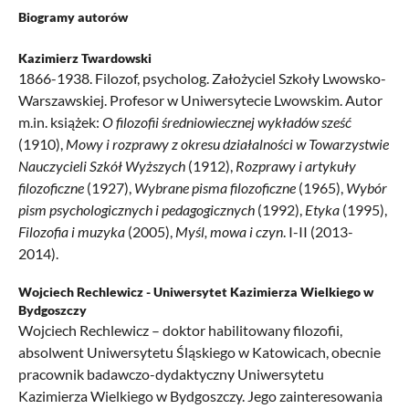
Biogramy autorów
Kazimierz Twardowski
1866-1938. Filozof, psycholog. Założyciel Szkoły Lwowsko-
Warszawskiej. Profesor w Uniwersytecie Lwowskim. Autor
m.in. książek:
O filozofii średniowiecznej wykładów sześć
(1910),
Mowy i rozprawy z okresu działalności w Towarzystwie
Nauczycieli Szkół Wyższych
(1912),
Rozprawy i artykuły
filozoficzne
(1927),
Wybrane pisma filozoficzne
(1965),
Wybór
pism psychologicznych i pedagogicznych
(1992),
Etyka
(1995),
Filozofia i muzyka
(2005),
Myśl, mowa i czyn
. I-II (2013-
2014).
Wojciech Rechlewicz -
Uniwersytet Kazimierza Wielkiego w
Bydgoszczy
Wojciech Rechlewicz – doktor habilitowany filozofii,
absolwent Uniwersytetu Śląskiego w Katowicach, obecnie
pracownik badawczo-dydaktyczny Uniwersytetu
Kazimierza Wielkiego w Bydgoszczy. Jego zainteresowania