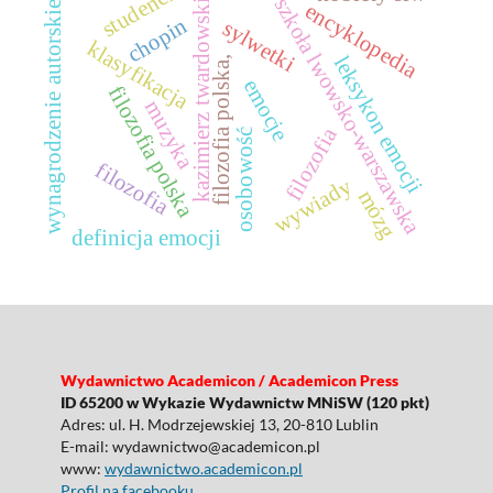
studenci
szkoła lwowsko-warszawska
kazimierz twardowski
encyklopedia
wynagrodzenie autorskie
chopin
sylwetki
klasyfikacja
leksykon emocji
filozofia polska,
emocje
filozofia polska
muzyka
filozofia
osobowość
filozofia
wywiady
mózg
definicja emocji
Wydawnictwo Academicon / Academicon Press
ID 65200 w Wykazie Wydawnictw MNiSW (120 pkt)
Adres: ul. H. Modrzejewskiej 13, 20-810 Lublin
E-mail: wydawnictwo@academicon.pl
www:
wydawnictwo.academicon.pl
Profil na facebooku