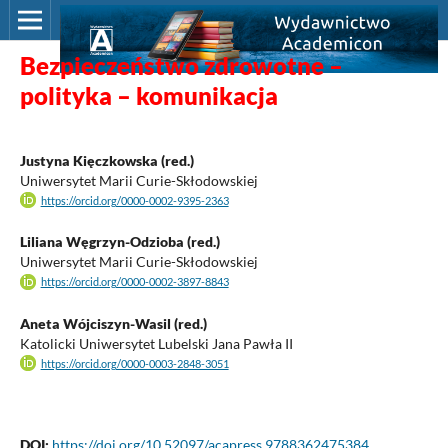
Bezpieczeństwo zdrowotne –
polityka – komunikacja
Justyna Kięczkowska (red.)
Uniwersytet Marii Curie-Skłodowskiej
https://orcid.org/0000-0002-9395-2363
Liliana Węgrzyn-Odzioba (red.)
Uniwersytet Marii Curie-Skłodowskiej
https://orcid.org/0000-0002-3897-8843
Aneta Wójciszyn-Wasil (red.)
Katolicki Uniwersytet Lubelski Jana Pawła II
https://orcid.org/0000-0003-2848-3051
DOI:
https://doi.org/10.52097/acapress.9788362475384