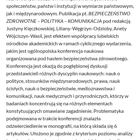
społeczeństw, państw i instytucji w wymiarze państwowym,
jak i międzynarodowym. Publikacja pt.
BEZPIECZEŃSTWO
ZDROWOTNE – POLITYKA – KOMUNIKACJA
pod redakcją
Justyny Kięczkowskiej, Liliany-Węgrzyn-Odzioby, Anety
Wójciszyn-Wasil, jest efektem współpracy lubelskich
ośrodków akademickich w ramach cyklicznego wydarzenia,
jakim jest ogólnopolska konferencja naukowa
organizowana pod hasłem bezpieczeństwa zdrowotnego.
Konferencja jest okazją do pogłębionej dyskusji
przedstawicieli różnych dyscyplin naukowych: nauk o
polityce, stosunków międzynarodowych, prawa, nauk
ścisłych, nauk o bezpieczeństwie, medioznawstwa i
komunikacji, nauk medycznych i przyrodniczych, którzy w
badaniach koncentrują się na różnych elementach
konstytuujących omawiane zagadnienie. Problematyka
podejmowana w trakcie konferencji znalazła
odzwierciedlenie w monografii, na którą składa się 6
artykułów. Ułożono je zgodnie z kryterium poziomu analizy