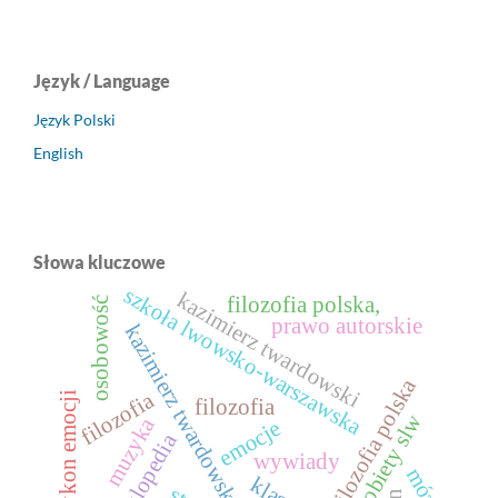
Język / Language
Język Polski
English
Słowa kluczowe
szkoła lwowsko-warszawska
kazimierz twardowski
filozofia polska,
osobowość
prawo autorskie
kazimierz twardowski
filozofia polska
filozofia
leksykon emocji
filozofia
kobiety slw
muzyka
emocje
encyklopedia
wywiady
mózg