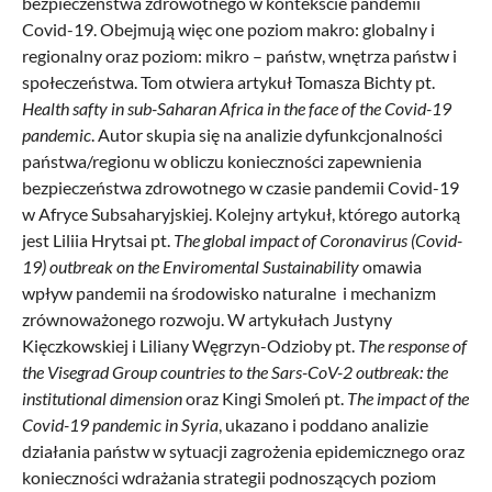
bezpieczeństwa zdrowotnego w kontekście pandemii
Covid-19. Obejmują więc one poziom makro: globalny i
regionalny oraz poziom: mikro – państw, wnętrza państw i
społeczeństwa. Tom otwiera artykuł Tomasza Bichty pt.
Health safty in sub-Saharan Africa in the face of the Covid-19
pandemic
. Autor skupia się na analizie dyfunkcjonalności
państwa/regionu w obliczu konieczności zapewnienia
bezpieczeństwa zdrowotnego w czasie pandemii Covid-19
w Afryce Subsaharyjskiej. Kolejny artykuł, którego autorką
jest Liliia Hrytsai pt.
The global impact of Coronavirus (Covid-
19) outbreak on the Enviromental Sustainability
omawia
wpływ pandemii na środowisko naturalne i mechanizm
zrównoważonego rozwoju. W artykułach Justyny
Kięczkowskiej i Liliany Węgrzyn-Odzioby pt.
The response of
the Visegrad Group countries to the Sars-CoV-2 outbreak: the
institutional dimension
oraz Kingi Smoleń pt.
The impact of the
Covid-19 pandemic in Syria
, ukazano i poddano analizie
działania państw w sytuacji zagrożenia epidemicznego oraz
konieczności wdrażania strategii podnoszących poziom