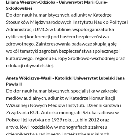
Liliana Węgrzyn-Odzioba -
Uniwersytet Marii Curie-
Skłodowskiej
Doktor nauk humanistycznych, adiunkt w Katedrze
Stosunków Międzynarodowych Instytutu Nauk o Polityce i
Administracji UMCS w Lublinie, współorganizatorka
cyklicznej konferencji pod hasłem bezpieczeństwa
zdrowotnego. Zainteresowania badawcze skupiają się
wokół tematyki zagrożeń bezpieczeństwa społecznego i
kulturowego, regionu Europy Środkowo-wschodniej oraz
edukacji obywatelskiej.
Aneta Wójciszyn-Wasil -
Katolicki Uniwersytet Lubelski Jana
Pawła II
Doktor nauk humanistycznych, specjalistka w zakresie
mediów audialnych, adiunkt w Katedrze Komunikacji
Wizualnej i Nowych Mediów Instytutu Dziennikarstwa i
Zrządzania KUL. Autorka monografii Sztuka radiowa w
Polsce i jej krytyka do 1939 roku, Lublin 2012 oraz
artykułów i rozdziałów w monografiach z zakresu
dziennikarstwa radiowego i przekazów audialnych.